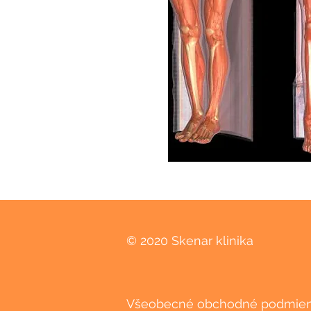
© 2020 Skenar klinika
Všeobecné obchodné podmie