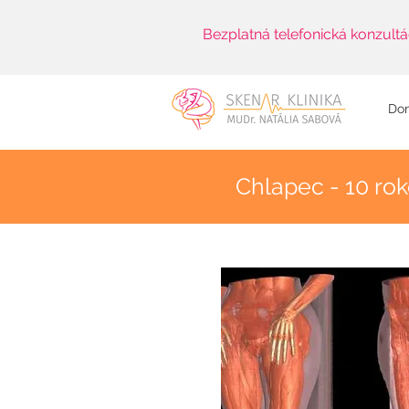
Bezplatná telefonická konzultá
Do
Chlapec - 10 ro