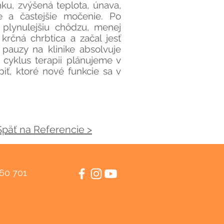
ku, zvýšená teplota, únava,
e a častejšie močenie. Po
 plynulejšiu chôdzu, menej
krčná chrbtica a začal jesť
pauzy na klinike absolvuje
cyklus terapii plánujeme v
iť, ktoré nové funkcie sa v
Späť na Referencie >
460 701