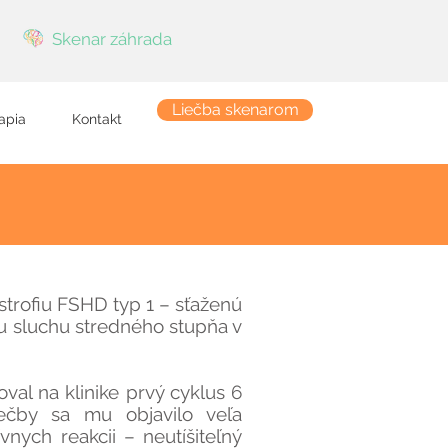
Skenar záhrada
Liečba skenarom
apia
Kontakt
trofiu FSHD typ 1 – sťaženú
 sluchu stredného stupňa v
val na klinike prvý cyklus 6
iečby sa mu objavilo veľa
nych reakcii – neutíšiteľný