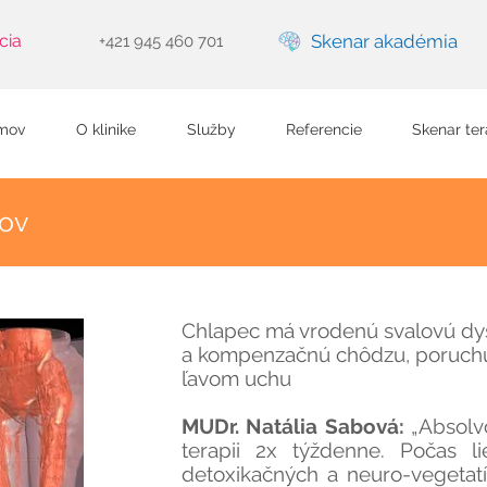
cia
Skenar akadémia
+421 945 460 701
mov
O klinike
Služby
Referencie
Skenar ter
kov
Chlapec má vrodenú svalovú dys
a kompenzačnú chôdzu, poruchu
ľavom uchu
MUDr. Natália Sabová:
„Absolvo
terapii 2x týždenne. Počas l
detoxikačných a neuro-vegetatív