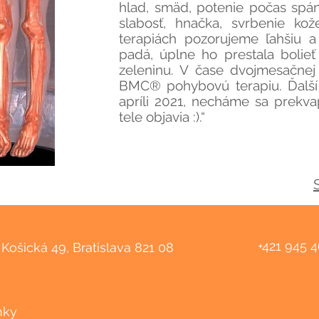
hlad, smäd, potenie počas spán
slabosť, hnačka, svrbenie kož
terapiách pozorujeme ľahšiu a
padá, úplne ho prestala bolieť 
zeleninu. V čase dvojmesačnej 
BMC® pohybovú terapiu. Ďalší 
apríli 2021, necháme sa prekvap
tele objavia :).“
+421 945 
Košická 49, Bratislava 821 08
nky