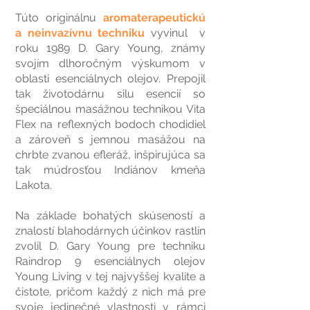
Túto originálnu
aromaterapeutickú
a neinvazívnu techniku
vyvinul v
roku 1989 D. Gary Young, známy
svojím dlhoročným výskumom v
oblasti esenciálnych olejov. Prepojil
tak životodárnu silu esencií so
špeciálnou masážnou technikou Vita
Flex na reflexných bodoch chodidiel
a zároveň s jemnou masážou na
chrbte zvanou efleráž, inšpirujúca sa
tak múdrosťou Indiánov kmeňa
Lakota.
Na základe bohatých skúseností a
znalostí blahodárnych účinkov rastlín
zvolil D. Gary Young pre techniku
Raindrop 9 esenciálnych olejov
Young Living v tej najvyššej kvalite a
čistote, pričom každý z nich má pre
svoje jedinečné vlastnosti v rámci