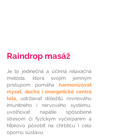
Raindrop masáž
Je to jedinečná a účinná relaxačná
metóda, ktorá svojím jemným
prístupom pomáha
harmonizovať
myseľ, ducha i energetické centrá
tela,
udržiavať dôležitú rovnováhu
imunitného i nervového systému,
uvoľňovať napätie spôsobené
stresom či fyzickým vyčerpaním a
hĺbkovo pôsobiť na chrbticu i celú
opornú sústavu.