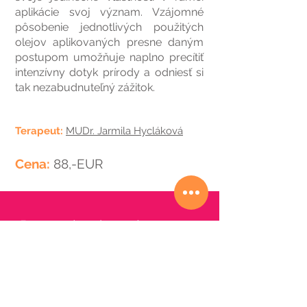
aplikácie svoj význam. Vzájomné
pôsobenie jednotlivých použitých
olejov aplikovaných presne daným
postupom umožňuje naplno precítiť
intenzívny dotyk prírody a odniesť si
tak nezabudnuteľný zážitok.
Terapeut:
MUDr. Jarmila Hycláková
Cena:
88,-EUR
Rezervujte si termín
E-mailom
Telefonicky