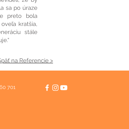
la sa po úraze
ve preto bola
oveľa kratšia,
neráciu stále
je.“
Späť na Referencie >
460 701