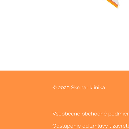
© 2020 Skenar klinika
Všeobecné obchodné podmie
Odstúpenie od zmluvy uzavretej