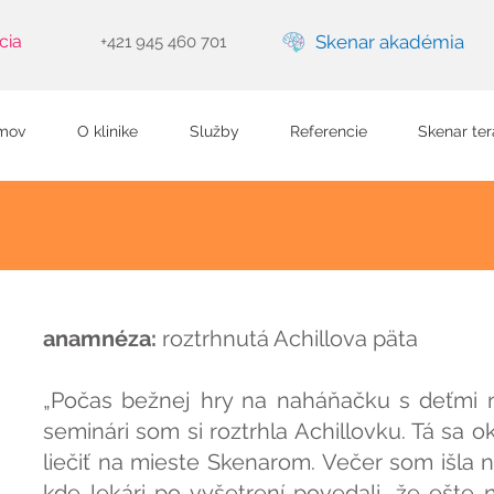
cia
Skenar akadémia
+421 945 460 701
mov
O klinike
Služby
Referencie
Skenar ter
anamnéza:
roztrhnutá Achillova päta
„Počas bežnej hry na naháňačku s deťmi 
seminári som si roztrhla Achillovku. Tá sa o
liečiť na mieste Skenarom. Večer som išla 
kde lekári po vyšetrení povedali, že ešte n