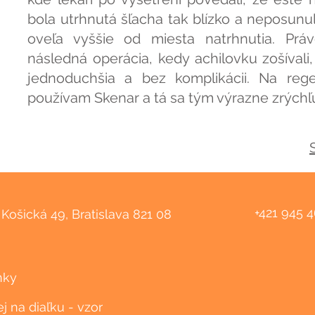
bola utrhnutá šľacha tak blízko a neposunu
oveľa vyššie od miesta natrhnutia. Prá
následná operácia, kedy achilovku zošívali, 
jednoduchšia a bez komplikácii. Na rege
používam Skenar a tá sa tým výrazne zrýchľu
+421 945 
Košická 49, Bratislava 821 08
nky
 na diaľku - vzor