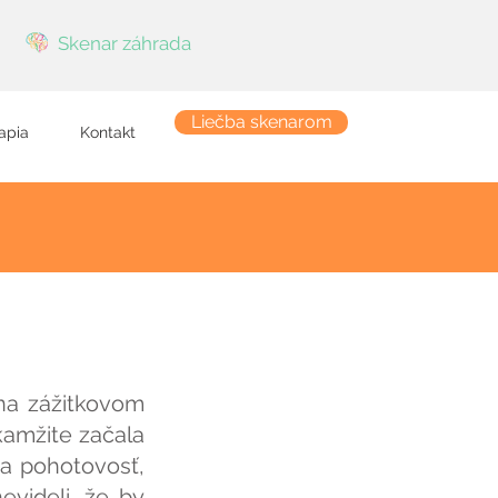
Skenar záhrada
Liečba skenarom
apia
Kontakt
na zážitkovom
kamžite začala
na pohotovosť,
evideli, že by