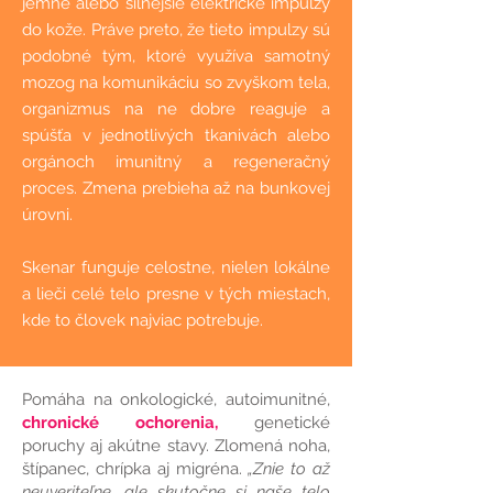
jemné alebo silnejšie elektrické impulzy
do kože. Práve preto, že tieto impulzy sú
podobné tým, ktoré využíva samotný
mozog na komunikáciu so zvyškom tela,
organizmus na ne dobre reaguje a
spúšťa v jednotlivých tkanivách alebo
orgánoch imunitný a regeneračný
proces. Zmena prebieha až na bunkovej
úrovni.
Skenar funguje celostne, nielen lokálne
a lieči celé telo presne v tých miestach,
kde to človek najviac potrebuje.
Pomáha na onkologické, autoimunitné,
chronické ochorenia,
genetické
poruchy aj akútne stavy. Zlomená noha,
štípanec, chrípka aj migréna.
„Znie to až
neuveriteľne, ale skutočne si naše telo