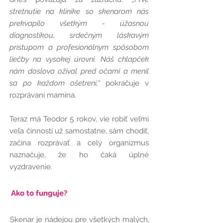
stretnutie na
klinike
so skenarom nás
prekvapilo všetkým - úžasnou
diagnostikou,
srdečným láskavým
prístupom a profesionálnym spôsobom
liečby na vysokej úrovni. Náš chlapček
nám doslova ožíval pred očami a menil
sa po každom ošetrení,“
pokračuje v
rozprávaní mamina.
Teraz má Teodor 5 rokov, vie robiť veľmi
veľa činností už samostatne, sám chodiť,
začína rozprávať a celý organizmus
naznačuje, že ho čaká úplné
vyzdravenie.
Ako to funguje?
Skenar je nádejou pre všetkých malých,