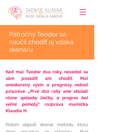
Päťročný Teodor sa
naučil chodiť aj vďaka
skenaru
Keď mal
Teodor
dva roky, nevedel sa
sám posadiť ani chodiť. Mal
oneskorený vývin a prognózy neboli
priaznivé.
„Prvé dva roky sme skúšali
rôzne spôsoby liečby, a progres bol
veľmi pomalý,“
rozpráva mamička
Klaudia H.
Potom objavili
skenar,
metódu, ktorú
dnes považujú za zázračnú.
„Prvé