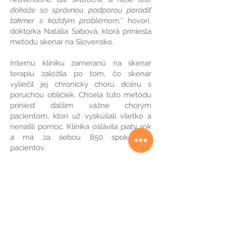
dokáže so správnou podporou poradiť
takmer s každým problémom,“
hovorí
doktorka Natália Sabová,
ktorá priniesla
metódu skenar na Slovensko.
Internú kliniku zameranú na skenar
terapiu založila po tom, čo skenar
vyliečil jej chronicky chorú dcéru s
poruchou obličiek. Chcela túto metódu
priniesť ďalším vážne chorým
pacientom, ktorí už vyskúšali všetko a
nenašli pomoc.
Klinika
oslávila piaty rok
a má za sebou 850 spokojných
pacientov.
Úvodná diagnostika trvá aj viac ako
dve hodiny
a ide o podrobné
naštudovanie situácie pacienta z jeho
rozprávania a zdravotnej karty,
diagnostiku
a následnú terapiu
prostredníctvom skenar prístroja.
„Mnohí