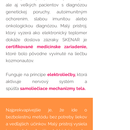
ale aj veľkých pacientov s diagnózou
genetickej poruchy, autoimunitným
ochorením, slabou imunitou alebo
onkologickou diagnózou. Malý prístroj,
ktorý vyzerá ako elektronický teplomer
dokáže doslova zázraky. SKENAR je
certifikované medicínske zariadenie,
ktoré bolo pôvodne vyvinuté na liečbu
kozmonautov.
Funguje na princípe
elektroliečby,
ktorá
aktivuje nervový systém a
spúšťa
samoliečiace mechanizmy tela.
Najprekvapivejšie je, že ide o
bezbolestnú metódu
bez potreby liekov
a vedľajších účinkov. Malý prístroj vysiela