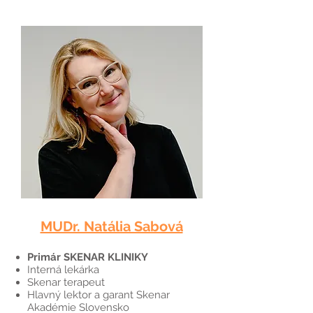
MUDr. Natália Sabová
Primár SKENAR KLINIKY
Interná lekárka
Skenar terapeut
Hlavný lektor a garant Skenar
Akadémie Slovensko