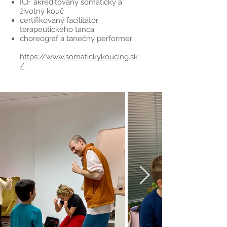
ICF akreditovaný somatický a
životný kouč
certifikovaný facilitátor
terapeutického tanca
choreograf a tanečný performer
https://www.somatickykoucing.sk
/