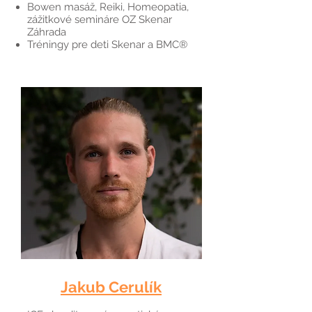
Bowen masáž, Reiki, Homeopatia,
zážitkové semináre OZ Skenar
Záhrada
Tréningy pre deti Skenar a BMC®
Jakub Cerulík