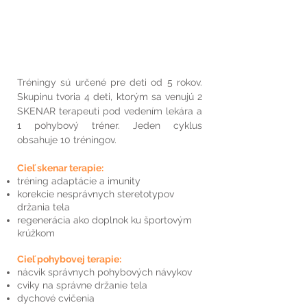
Tréningy sú určené pre deti od 5 rokov.
Skupinu tvoria 4 deti, ktorým sa venujú 2
SKENAR terapeuti pod vedením lekára a
1 pohybový tréner. Jeden cyklus
obsahuje 10 tréningov.
Cieľ skenar terapie:
tréning adaptácie a imunity
korekcie nesprávnych steretotypov
držania tela
regenerácia ako doplnok ku športovým
krúžkom
Cieľ pohybovej terapie:
nácvik správnych pohybových návykov
cviky na správne držanie tela
dychové cvičenia