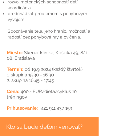
rozvoj motorických schopností detí,
koordinácia​​​
predchádzať problémom s pohybovým
vývojom
Spoznávanie tela, jeho hraníc, možností a
radostí cez pohybové hry a cvičenia.
Miesto:
Skenar klinika
, Košická 49, 821
08, Bratislava
Termín:
od
19.9.2024
(každý štvrtok)
1. skupina
15:30 - 16:30
2. skupina
16:45 - 17:45
Cena:
400,- EUR/dieťa/cyklus 10
tréningov
Prihlasovanie:
+421 911 437 153
Kto sa bude deťom venovať?